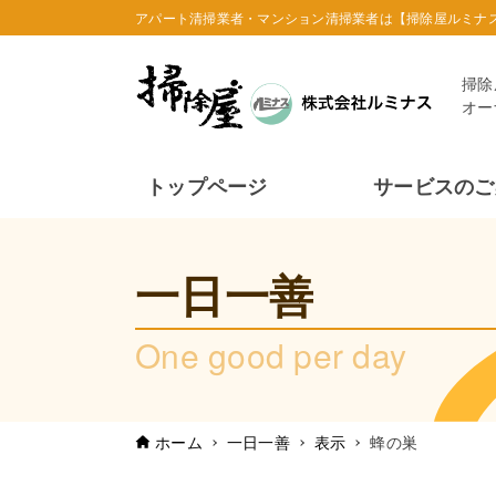
アパート清掃業者・マンション清掃業者は【掃除屋ルミナ
掃除
オー
トップページ
サービスのご
一日一善
One good per day
ホーム
一日一善
表示
蜂の巣