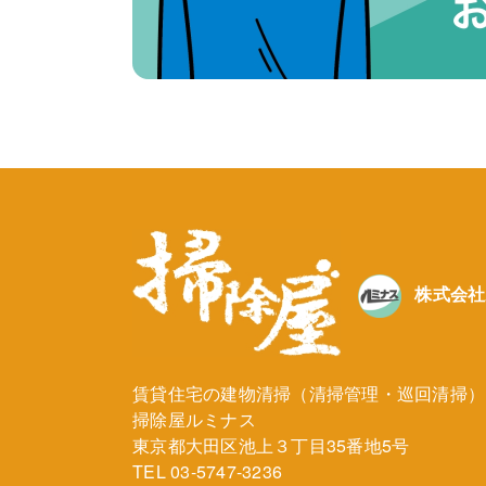
株式会社
賃貸住宅の建物清掃（清掃管理・巡回清掃）
掃除屋ルミナス
東京都大田区池上３丁目35番地5号
TEL
03-5747-3236