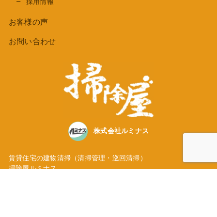
採用情報
お客様の声
お問い合わせ
株式会社ルミナス
賃貸住宅の建物清掃（清掃管理・巡回清掃）
掃除屋ルミナス
東京都大田区池上３丁目35番地5号
TEL
03-5747-3236
Instagramにて活動発信中！