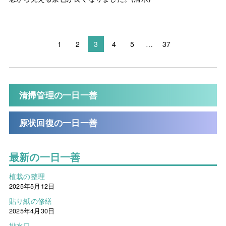
1
2
3
4
5
…
37
清掃管理の一日一善
原状回復の一日一善
最新の一日一善
植栽の整理
2025年5月12日
貼り紙の修繕
2025年4月30日
排水口